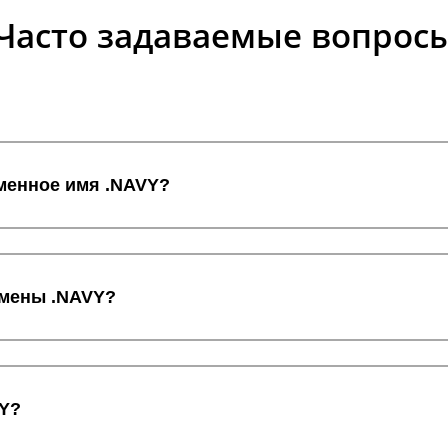
Часто задаваемые вопрос
оменное имя .NAVY?
омены .NAVY?
VY?