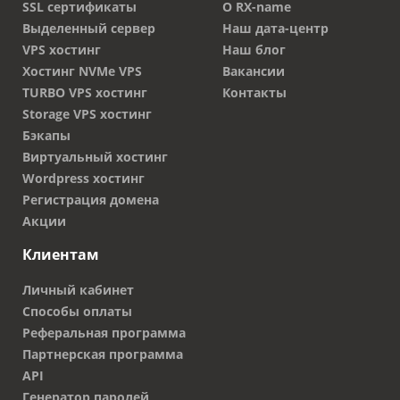
SSL сертификаты
О RX-name
Выделенный сервер
Наш дата-центр
VPS хостинг
Наш блог
Хостинг NVMe VPS
Вакансии
TURBO VPS хостинг
Контакты
Storage VPS хостинг
Бэкапы
Виртуальный хостинг
Wordpress хостинг
Регистрация домена
Акции
Клиентам
Личный кабинет
Способы оплаты
Реферальная программа
Партнерская программа
API
Генератор паролей