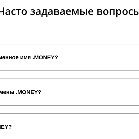
Часто задаваемые вопрос
оменное имя .MONEY?
домены .MONEY?
NEY?