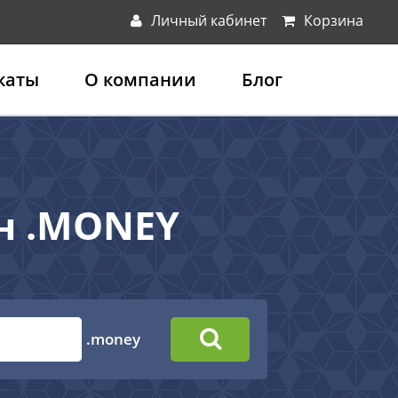
Личный кабинет
Корзина
каты
О компании
Блог
н .MONEY
.money