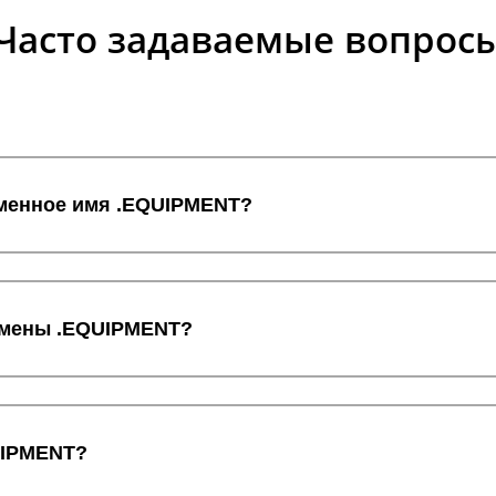
Часто задаваемые вопрос
оменное имя .EQUIPMENT?
домены .EQUIPMENT?
UIPMENT?