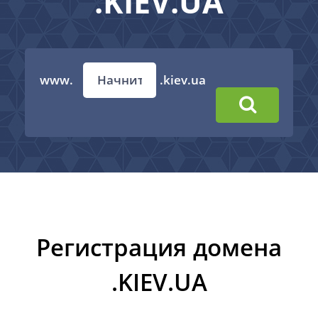
.KIEV.UA
www.
.kiev.ua
Регистрация домена
.KIEV.UA