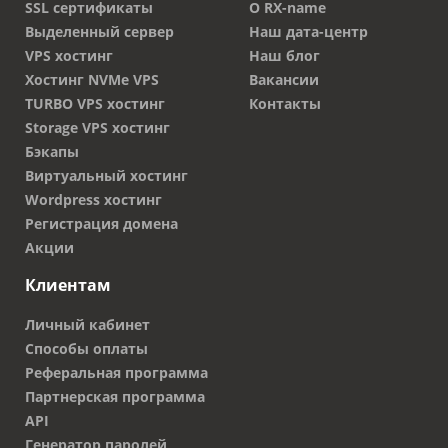
SSL сертификаты
О RX-name
Выделенный сервер
Наш дата-центр
VPS хостинг
Наш блог
Хостинг NVMe VPS
Вакансии
TURBO VPS хостинг
Контакты
Storage VPS хостинг
Бэкапы
Виртуальный хостинг
Wordpress хостинг
Регистрация домена
Акции
Клиентам
Личный кабинет
Способы оплаты
Реферальная программа
Партнерская программа
API
Генератор паролей