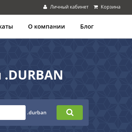
Личный кабинет
Корзина
каты
О компании
Блог
н .DURBAN
.durban