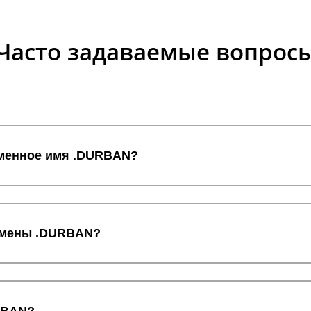
Часто задаваемые вопрос
оменное имя .DURBAN?
домены .DURBAN?