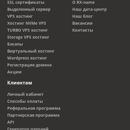
SSL сертификаты
О RX-name
Выделенный сервер
Наш дата-центр
VPS хостинг
Наш блог
Хостинг NVMe VPS
Вакансии
TURBO VPS хостинг
Контакты
Storage VPS хостинг
Бэкапы
Виртуальный хостинг
Wordpress хостинг
Регистрация домена
Акции
Клиентам
Личный кабинет
Способы оплаты
Реферальная программа
Партнерская программа
API
Генератор паролей