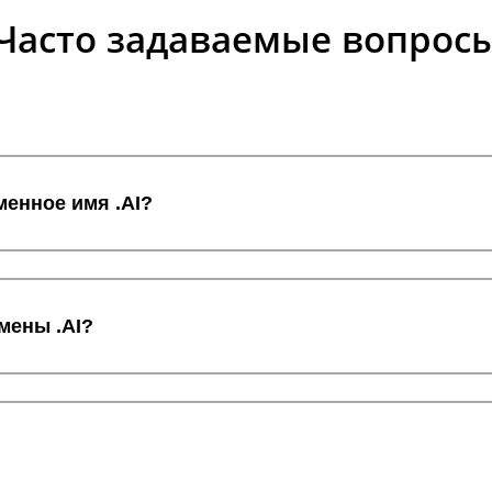
Часто задаваемые вопрос
менное имя .AI?
мены .AI?