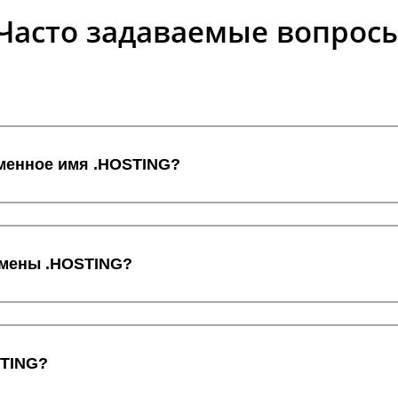
Часто задаваемые вопрос
оменное имя .HOSTING?
домены .HOSTING?
STING?