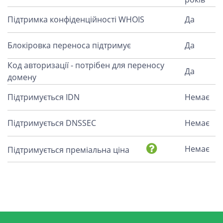
Підтримка конфіденційності WHOIS
Да
Блокіровка переноса підтримує
Да
Код авторизації - потрібен для переносу
Да
домену
Підтримується IDN
Немає
Підтримується DNSSEC
Немає
Немає
Підтримується преміальна ціна