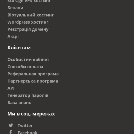
Storage VPS хостинг
Бекапи
Віртуальний хостинг
Wordpress хостинг
Реєстрація домену
Акції
Клієнтам
Особистий кабінет
Способи оплати
Реферальная програма
Партнерська програма
API
Генератор паролів
База знань
Ми в соц. мережах
Twitter
Facebook