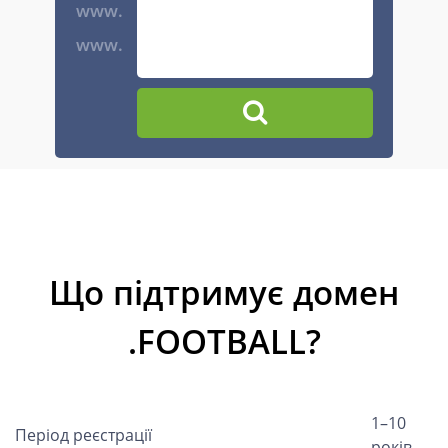
www.
www.
Що підтримує домен
.FOOTBALL?
1–10
Період реєстрації
років