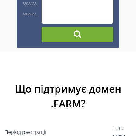
www.
www.
Що підтримує домен
.FARM?
1–10
Період реєстрації
років