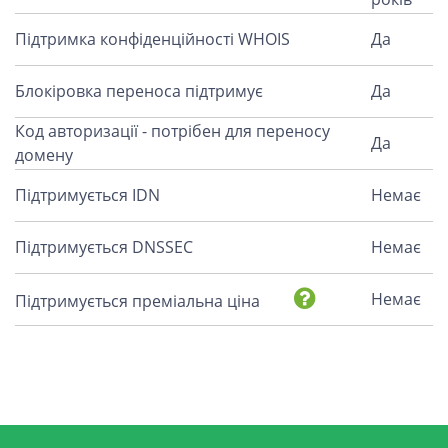
Підтримка конфіденційності WHOIS
Да
Блокіровка переноса підтримує
Да
Код авторизації - потрібен для переносу
Да
домену
Підтримується IDN
Немає
Підтримується DNSSEC
Немає
Немає
Підтримується преміальна ціна