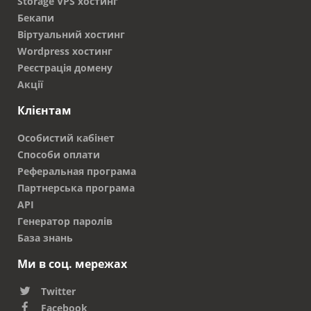
Storage VPS хостинг
Бекапи
Віртуальний хостинг
Wordpress хостинг
Реєстрація домену
Акції
Клієнтам
Особистий кабінет
Способи оплати
Реферальная програма
Партнерська програма
API
Генератор паролів
База знань
Ми в соц. мережах
Twitter
Facebook