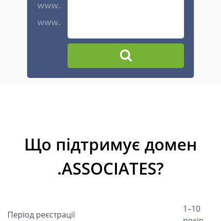
www.
www.
Що підтримує домен
.ASSOCIATES?
1–10
Період реєстрації
років