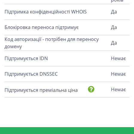
Підтримка конфіденційності WHOIS
Да
Блокіровка переноса підтримує
Да
Код авторизації - потрібен для переносу
Да
домену
Підтримується IDN
Немає
Підтримується DNSSEC
Немає
Немає
Підтримується преміальна ціна