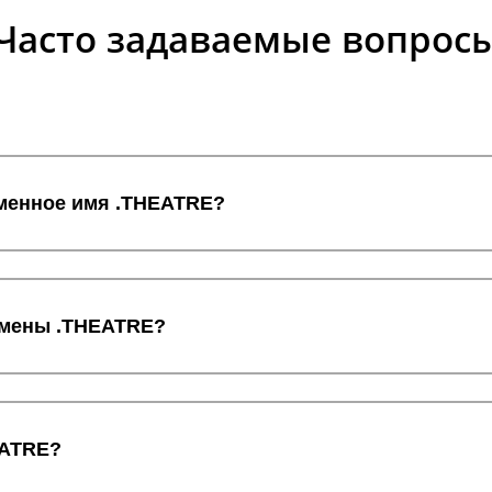
Часто задаваемые вопрос
оменное имя .THEATRE?
домены .THEATRE?
EATRE?