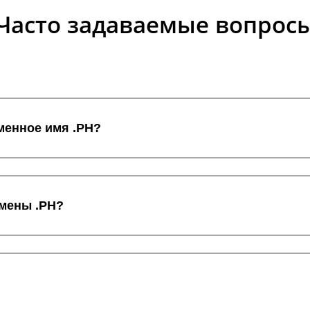
Часто задаваемые вопрос
менное имя .PH?
омены .PH?