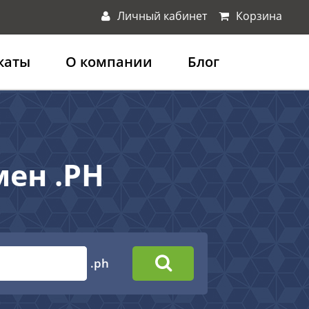
Личный кабинет
Корзина
каты
О компании
Блог
мен .PH
.ph