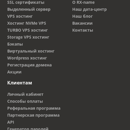
SSL сертификаты
О RX-name
Выделенный сервер
Наш дата-центр
VPS хостинг
Наш блог
Хостинг NVMe VPS
Вакансии
TURBO VPS хостинг
Контакты
Storage VPS хостинг
Бэкапы
Виртуальный хостинг
Wordpress хостинг
Регистрация домена
Акции
Клиентам
Личный кабинет
Способы оплаты
Реферальная программа
Партнерская программа
API
Генератор паролей