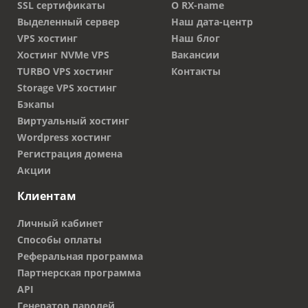
SSL сертификаты
О RX-name
Выделенный сервер
Наш дата-центр
VPS хостинг
Наш блог
Хостинг NVMe VPS
Вакансии
TURBO VPS хостинг
Контакты
Storage VPS хостинг
Бэкапы
Виртуальный хостинг
Wordpress хостинг
Регистрация домена
Акции
Клиентам
Личный кабинет
Способы оплаты
Реферальная программа
Партнерская программа
API
Генератор паролей