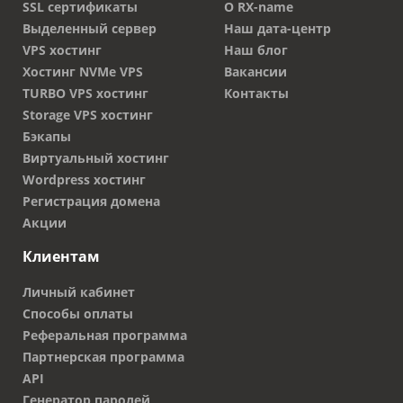
SSL сертификаты
О RX-name
Выделенный сервер
Наш дата-центр
VPS хостинг
Наш блог
Хостинг NVMe VPS
Вакансии
TURBO VPS хостинг
Контакты
Storage VPS хостинг
Бэкапы
Виртуальный хостинг
Wordpress хостинг
Регистрация домена
Акции
Клиентам
Личный кабинет
Способы оплаты
Реферальная программа
Партнерская программа
API
Генератор паролей