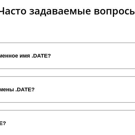
Часто задаваемые вопрос
оменное имя .DATE?
омены .DATE?
TE?