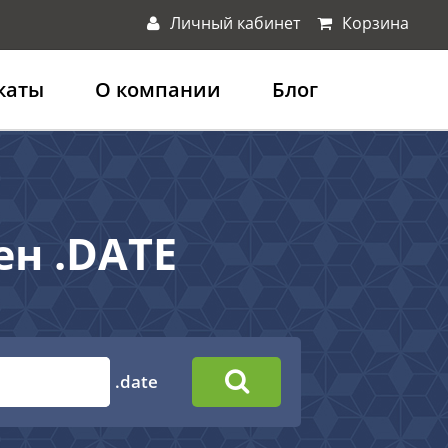
Личный кабинет
Корзина
каты
О компании
Блог
ен .DATE
.date