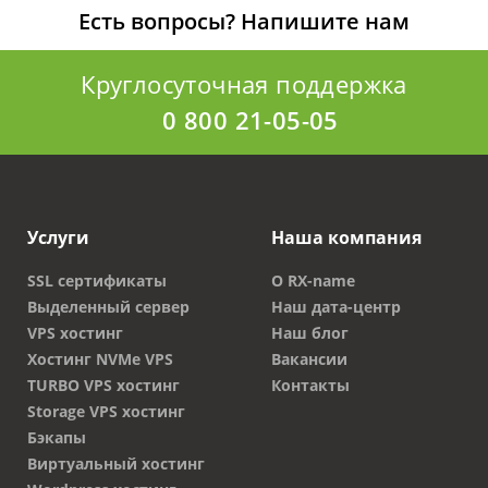
подтвердить права. Сначала подается
Есть вопросы?
Напишите нам
соответствующая заявка. После этого
достаточно указать адрес действующей
Круглосуточная поддержка
электронной почты, получить письмо с
подтверждением и открыть ссылку. Процедура
0 800 21-05-05
не займет много времени.
Преимущества
Услуги
Наша компания
Купить домен выгодно многим организациям.
Это оптимальное вложение средств в развитие
SSL сертификаты
О RX-name
китайского бизнеса. В числе достоинств
Выделенный сервер
Наш дата-центр
покупки:
VPS хостинг
Наш блог
Хостинг NVMe VPS
Вакансии
Соответствие стандартам качества и
TURBO VPS хостинг
Контакты
безопасности.
Storage VPS хостинг
Безопасность и защита прав владельцев
Бэкапы
ресурса в интернете китайскими
Виртуальный хостинг
законодательными актами.