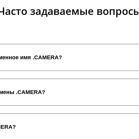
Часто задаваемые вопрос
оменное имя .CAMERA?
домены .CAMERA?
AMERA?