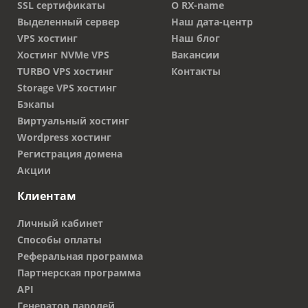
SSL сертификаты
О RX-name
Выделенный сервер
Наш дата-центр
VPS хостинг
Наш блог
Хостинг NVMe VPS
Вакансии
TURBO VPS хостинг
Контакты
Storage VPS хостинг
Бэкапы
Виртуальный хостинг
Wordpress хостинг
Регистрация домена
Акции
Клиентам
Личный кабинет
Способы оплаты
Реферальная программа
Партнерская программа
API
Генератор паролей