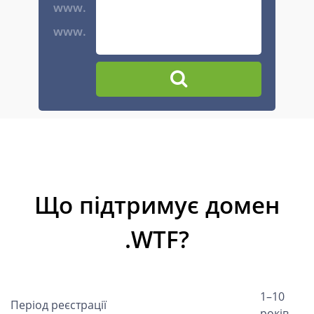
www.
www.
Що підтримує домен
.WTF?
1–10
Період реєстрації
років