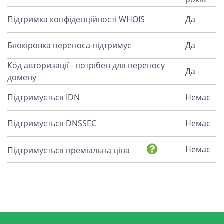
Підтримка конфіденційності WHOIS
Да
Блокіровка переноса підтримує
Да
Код авторизації - потрібен для переносу
Да
домену
Підтримується IDN
Немає
Підтримується DNSSEC
Немає
Немає
Підтримується преміальна ціна