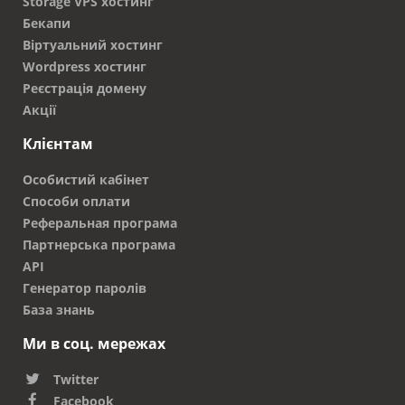
Storage VPS хостинг
Бекапи
Віртуальний хостинг
Wordpress хостинг
Реєстрація домену
Акції
Клієнтам
Особистий кабінет
Способи оплати
Реферальная програма
Партнерська програма
API
Генератор паролів
База знань
Ми в соц. мережах
Twitter
Facebook