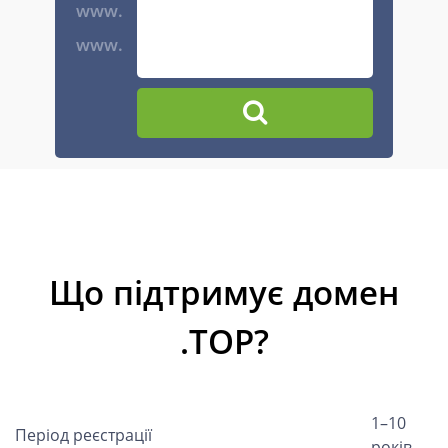
www.
www.
Що підтримує домен
.TOP?
1–10
Період реєстрації
років