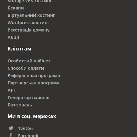
Storage VPS хостинг
Бекапи
Віртуальний хостинг
Wordpress хостинг
Реєстрація домену
Акції
Клієнтам
Особистий кабінет
Способи оплати
Реферальная програма
Партнерська програма
API
Генератор паролів
База знань
Ми в соц. мережах
Twitter
Facebook