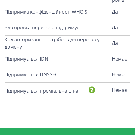
Підтримка конфіденційності WHOIS
Да
Блокіровка переноса підтримує
Да
Код авторизації - потрібен для переносу
Да
домену
Підтримується IDN
Немає
Підтримується DNSSEC
Немає
Немає
Підтримується преміальна ціна