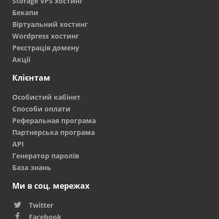
Storage VPS хостинг
Бекапи
Віртуальний хостинг
Wordpress хостинг
Реєстрація домену
Акції
Клієнтам
Особистий кабінет
Способи оплати
Реферальная програма
Партнерська програма
API
Генератор паролів
База знань
Ми в соц. мережах
Twitter
Facebook