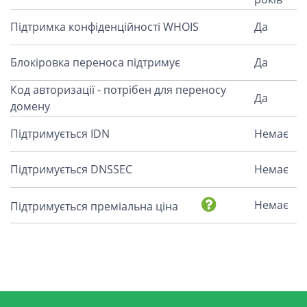
Підтримка конфіденційності WHOIS
Да
Блокіровка переноса підтримує
Да
Код авторизації - потрібен для переносу
Да
домену
Підтримується IDN
Немає
Підтримується DNSSEC
Немає
Немає
Підтримується преміальна ціна