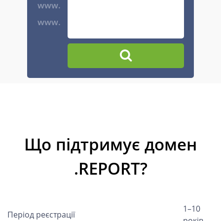
www.
www.
Що підтримує домен
.REPORT?
1–10
Період реєстрації
років