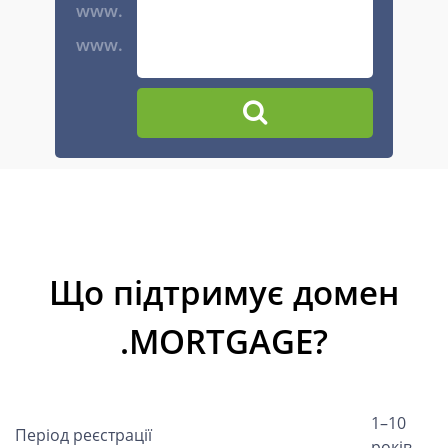
www.
www.
Що підтримує домен
.MORTGAGE?
1–10
Період реєстрації
років