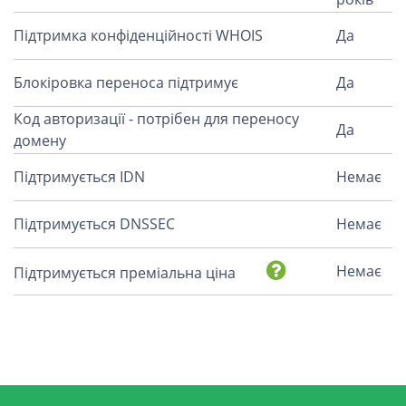
Підтримка конфіденційності WHOIS
Да
Блокіровка переноса підтримує
Да
Код авторизації - потрібен для переносу
Да
домену
Підтримується IDN
Немає
Підтримується DNSSEC
Немає
Немає
Підтримується преміальна ціна