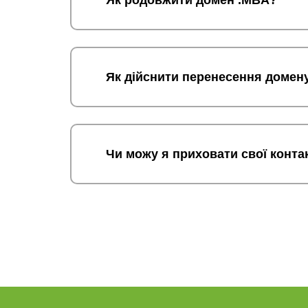
Як родовжити домен .MBA?
Як дійснити перенесення домен
Чи можу я приховати свої конта