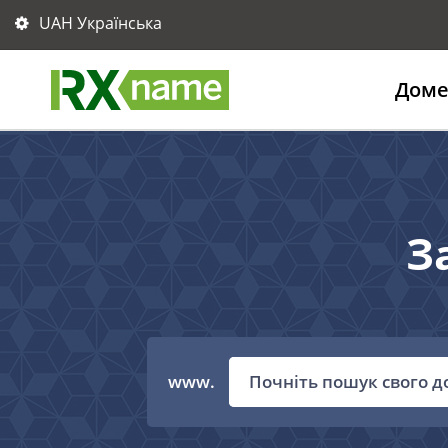
UAH Українська
Дом
З
www.