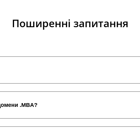
Поширенні запитання
 домени .MBA?