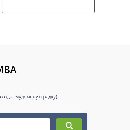
.MBA
по одномудомену в рядку).