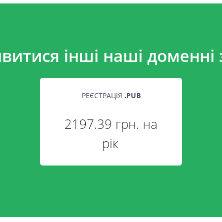
витися інші наші доменні 
РЕЄСТРАЦІЯ
.
PUB
2197.39 грн. на
рік