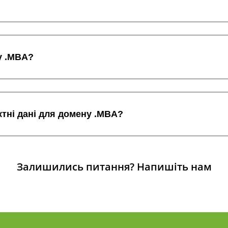
у .MBA?
ктні дані для домену .MBA?
Залишились питання?
Напишіть нам