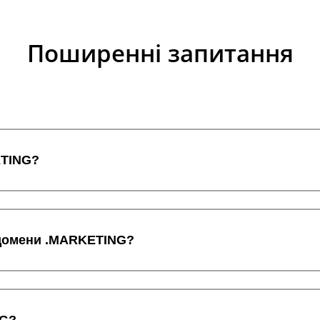
Поширенні запитання
ETING?
и домени .MARKETING?