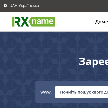
UAH Українська
Дом
Заре
www.