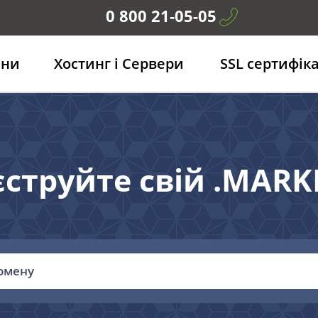
0 800 21-05-05
ени
Хостинг і Сервери
SSL сертифік
єструйте свій .MARK