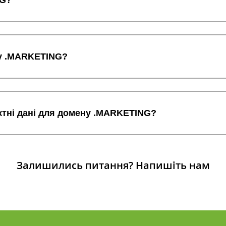
NG?
ну .MARKETING?
ктні дані для домену .MARKETING?
Залишились питання?
Напишіть нам