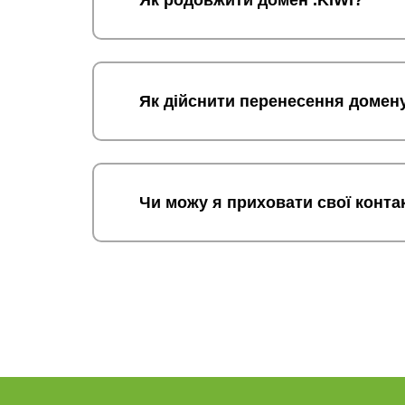
Як родовжити домен .KIWI?
Як дійснити перенесення домену
Чи можу я приховати свої контак