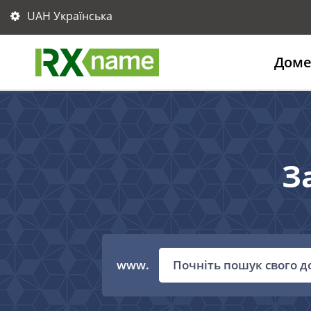
UAH Українська
Дом
З
www.