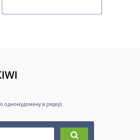
KIWI
по одномудомену в рядку).