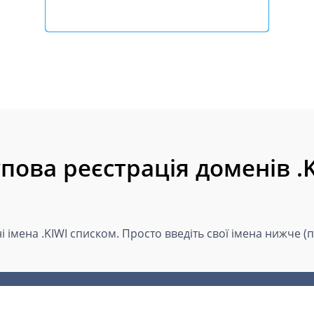
пова реєстрація доменів .
і імена .KIWI списком. Просто введіть свої імена нижче (