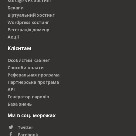
Storage VPS хостинг
Бекапи
Віртуальний хостинг
Wordpress хостинг
Реєстрація домену
Акції
Клієнтам
Особистий кабінет
Способи оплати
Реферальная програма
Партнерська програма
API
Генератор паролів
База знань
Ми в соц. мережах
Twitter
Facebook