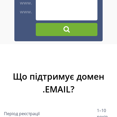
www.
www.
Що підтримує домен
.EMAIL?
1–10
Період реєстрації
років