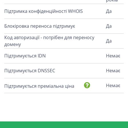
Підтримка конфіденційності WHOIS
Да
Блокіровка переноса підтримує
Да
Код авторизації - потрібен для переносу
Да
домену
Підтримується IDN
Немає
Підтримується DNSSEC
Немає
Немає
Підтримується преміальна ціна