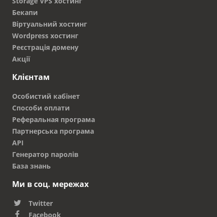
Storage VPS хостинг
Бекапи
Віртуальний хостинг
Wordpress хостинг
Реєстрація домену
Акції
Клієнтам
Особистий кабінет
Способи оплати
Реферальная програма
Партнерська програма
API
Генератор паролів
База знань
Ми в соц. мережах
Twitter
Facebook