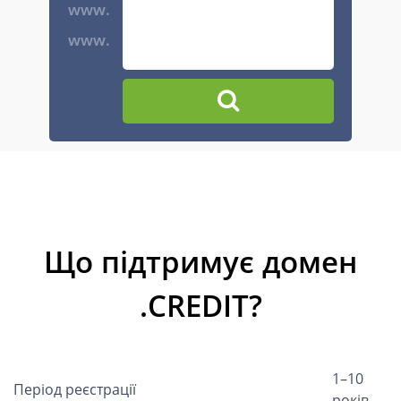
www.
www.
Що підтримує домен
.CREDIT?
1–10
Період реєстрації
років