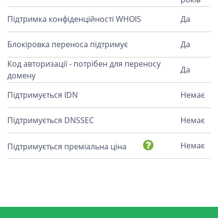
Підтримка конфіденційності WHOIS
Да
Блокіровка переноса підтримує
Да
Код авторизації - потрібен для переносу
Да
домену
Підтримується IDN
Немає
Підтримується DNSSEC
Немає
Немає
Підтримується преміальна ціна