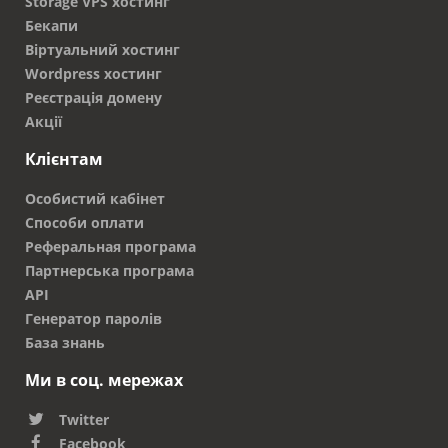
Storage VPS хостинг
Бекапи
Віртуальний хостинг
Wordpress хостинг
Реєстрація домену
Акції
Клієнтам
Особистий кабінет
Способи оплати
Реферальная програма
Партнерська програма
API
Генератор паролів
База знань
Ми в соц. мережах
Twitter
Facebook