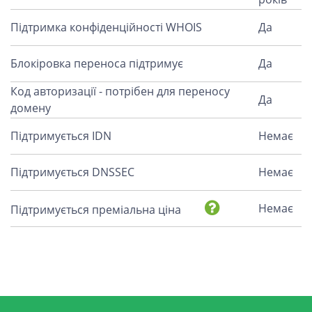
Підтримка конфіденційності WHOIS
Да
Блокіровка переноса підтримує
Да
Код авторизації - потрібен для переносу
Да
домену
Підтримується IDN
Немає
Підтримується DNSSEC
Немає
Немає
Підтримується преміальна ціна