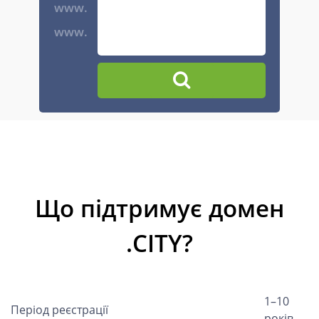
www.
www.
Що підтримує домен
.CITY?
1–10
Період реєстрації
років