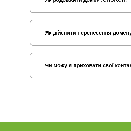
Як родовжити домен .CHURCH?
Як дійснити перенесення доме
Чи можу я приховати свої конта