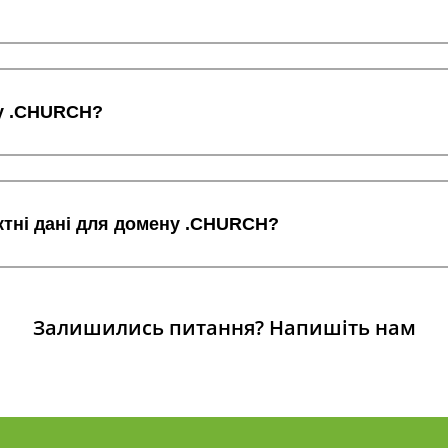
ну .CHURCH?
ктні дані для домену .CHURCH?
Залишились питання?
Напишіть нам