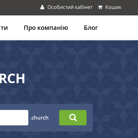
Особистий кабінет
Кошик
ати
Про компанію
Блог
URCH
.church