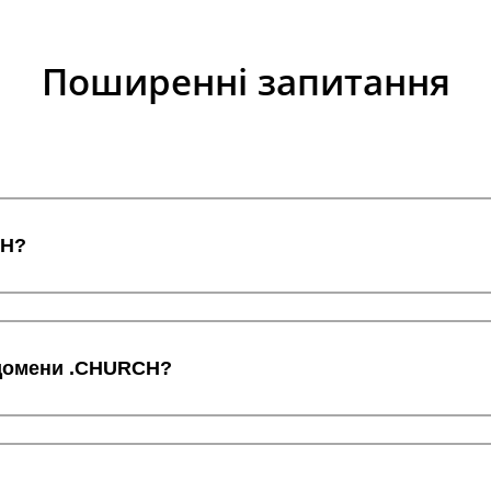
Поширенні запитання
CH?
и домени .CHURCH?