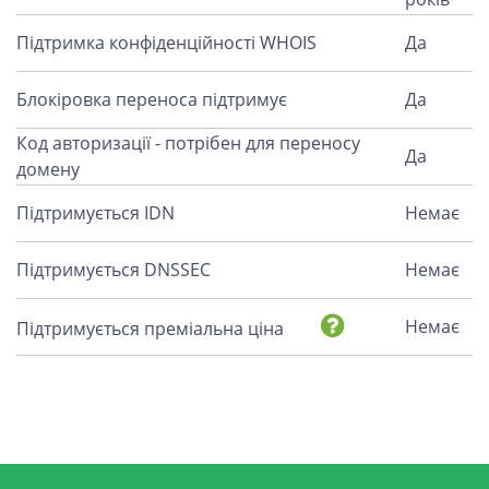
Підтримка конфіденційності WHOIS
Да
Блокіровка переноса підтримує
Да
Код авторизації - потрібен для переносу
Да
домену
Підтримується IDN
Немає
Підтримується DNSSEC
Немає
Немає
Підтримується преміальна ціна