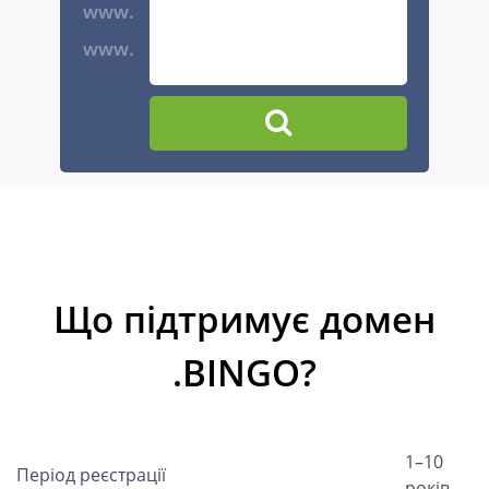
www.
www.
Що підтримує домен
.BINGO?
1–10
Період реєстрації
років