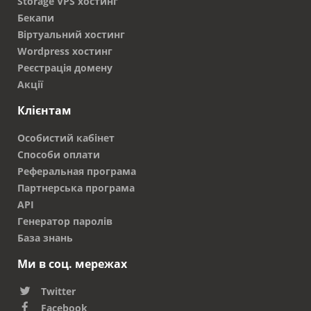
Storage VPS хостинг
Бекапи
Віртуальний хостинг
Wordpress хостинг
Реєстрація домену
Акції
Клієнтам
Особистий кабінет
Способи оплати
Реферальная програма
Партнерська програма
API
Генератор паролів
База знань
Ми в соц. мережах
Twitter
Facebook