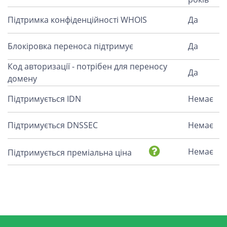
Підтримка конфіденційності WHOIS
Да
Блокіровка переноса підтримує
Да
Код авторизації - потрібен для переносу
Да
домену
Підтримується IDN
Немає
Підтримується DNSSEC
Немає
Немає
Підтримується преміальна ціна