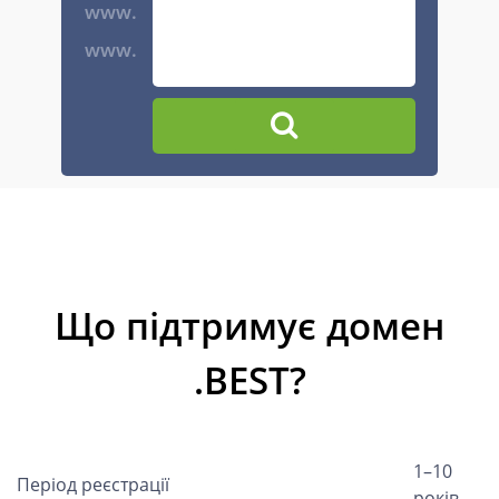
www.
www.
Що підтримує домен
.BEST?
1–10
Період реєстрації
років