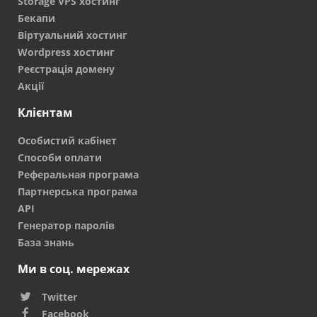
Storage VPS хостинг
Бекапи
Віртуальний хостинг
Wordpress хостинг
Реєстрація домену
Акції
Клієнтам
Особистий кабінет
Способи оплати
Реферальная програма
Партнерська програма
API
Генератор паролів
База знань
Ми в соц. мережах
Twitter
Facebook