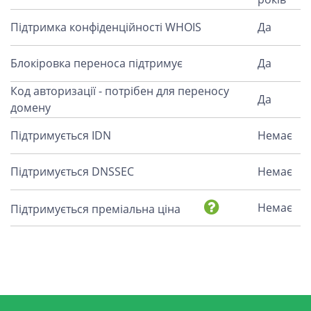
Підтримка конфіденційності WHOIS
Да
Блокіровка переноса підтримує
Да
Код авторизації - потрібен для переносу
Да
домену
Підтримується IDN
Немає
Підтримується DNSSEC
Немає
Немає
Підтримується преміальна ціна