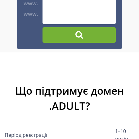
www.
www.
Що підтримує домен
.ADULT?
1–10
Період реєстрації
років