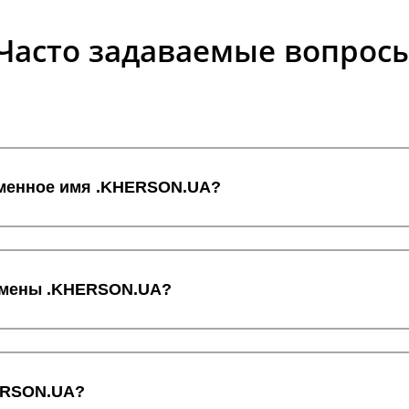
Часто задаваемые вопрос
оменное имя .KHERSON.UA?
домены .KHERSON.UA?
HERSON.UA?