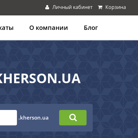
Личный кабинет
Корзина
каты
О компании
Блог
.KHERSON.UA
.kherson.ua